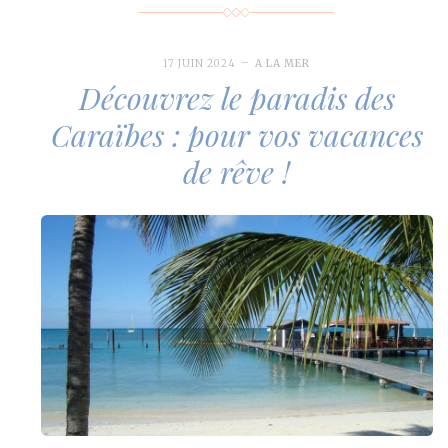
17 JUIN 2024
A LA MER
Découvrez le paradis des
Caraïbes : pour vos vacances
de rêve !