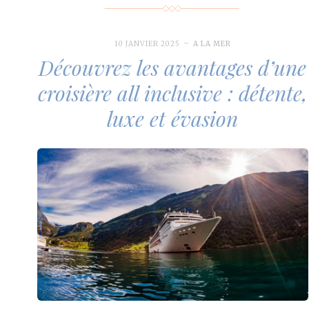
10 JANVIER 2025
A LA MER
Découvrez les avantages d’une
croisière all inclusive : détente,
luxe et évasion