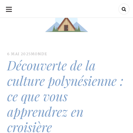
ALLER
AU
CONTENU
Refuge de Plate : Voyages et découvertes
Refuge de Plate : Voyages et découverte
6 MAI 2025
MONDE
Découverte de la
culture polynésienne :
ce que vous
apprendrez en
croisière