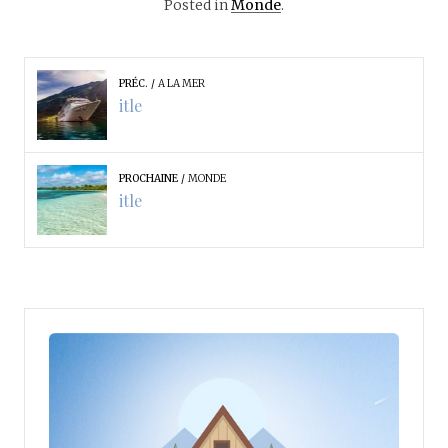
Posted in
Monde
.
PRÉC.
A LA MER
itle
PROCHAINE
MONDE
itle